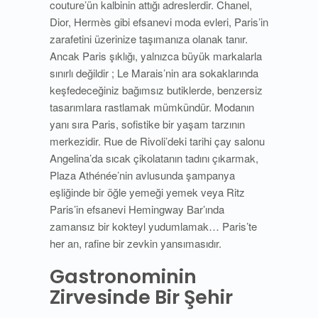
couture’ün kalbinin attığı adreslerdir. Chanel,
Dior, Hermès gibi efsanevi moda evleri, Paris’in
zarafetini üzerinize taşımanıza olanak tanır.
Ancak Paris şıklığı, yalnızca büyük markalarla
sınırlı değildir ; Le Marais’nin ara sokaklarında
keşfedeceğiniz bağımsız butiklerde, benzersiz
tasarımlara rastlamak mümkündür. Modanın
yanı sıra Paris, sofistike bir yaşam tarzının
merkezidir. Rue de Rivoli’deki tarihi çay salonu
Angelina’da sıcak çikolatanın tadını çıkarmak,
Plaza Athénée’nin avlusunda şampanya
eşliğinde bir öğle yemeği yemek veya Ritz
Paris’in efsanevi Hemingway Bar’ında
zamansız bir kokteyl yudumlamak… Paris’te
her an, rafine bir zevkin yansımasıdır.
Gastronominin
Zirvesinde Bir Şehir