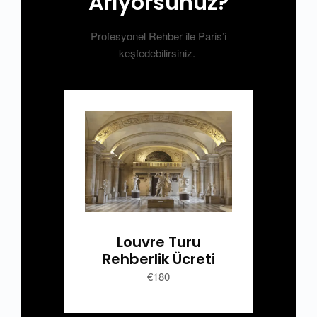
Arıyorsunuz?
Profesyonel Rehber ile Paris’i
keşfedebilirsiniz.
Louvre Turu
Rehberlik Ücreti
€
180